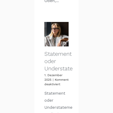
Oben,...
Statement
oder
Understatement?
1. Dezember
2025
|
Kommentare
für
deaktiviert
Statement
Statement
oder
Understatement?
oder
Understatement?