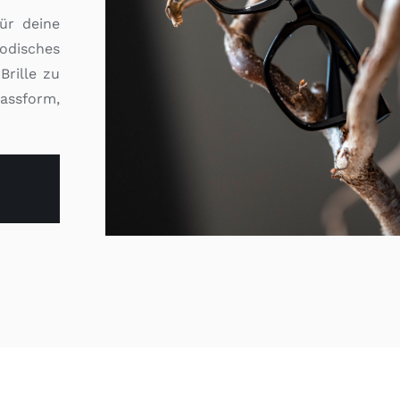
für deine
disches
Brille zu
Passform,