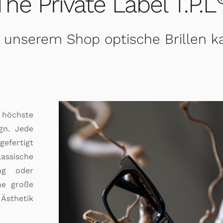
The Private Label T.P.L
unserem Shop optische Brillen ka
r höchste
gn. Jede
gefertigt
assische
ung oder
ne große
 Ästhetik