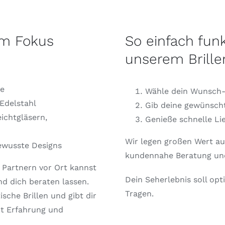
 im Fokus
So einfach funk
unserem Brill
le
Wähle dein Wunsch-
 Edelstahl
Gib deine gewünscht
ichtgläsern,
Genieße schnelle Li
Wir legen großen Wert auf
bewusste Designs
kundennahe Beratung und
Partnern vor Ort kannst
Dein Seherlebnis soll opt
nd dich beraten lassen.
Tragen.
sche Brillen und gibt dir
it Erfahrung und