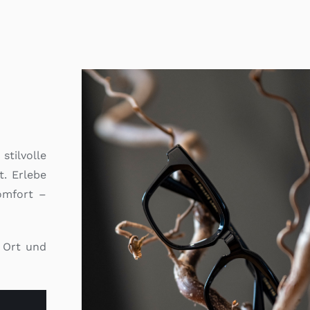
stilvolle
t. Erlebe
omfort –
r Ort und